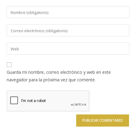
Introduce
tu
nombre
Introduce
o
tu
nombre
dirección
Introduce
de
de
la
usuario
correo
URL
para
electrónico
de
comentar
Guarda mi nombre, correo electrónico y web en este
para
tu
navegador para la próxima vez que comente.
comentar
web
(opcional)